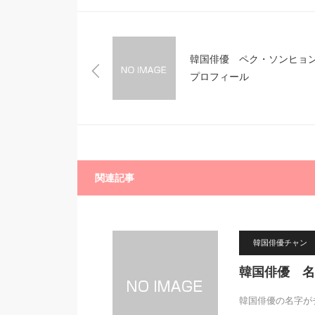
韓国俳優 ペク・ソンヒ
プロフィール
関連記事
韓国俳優チャン
韓国俳優 名
韓国俳優の名字が