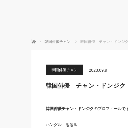
ホーム
韓国俳優チャン
韓国俳優 チャン・ドンジ
韓国俳優チャン
2023.09.9
韓国俳優 チャン・ドンジク
韓国俳優チャン・ドンジク
のプロフィールで
ハングル 장동직