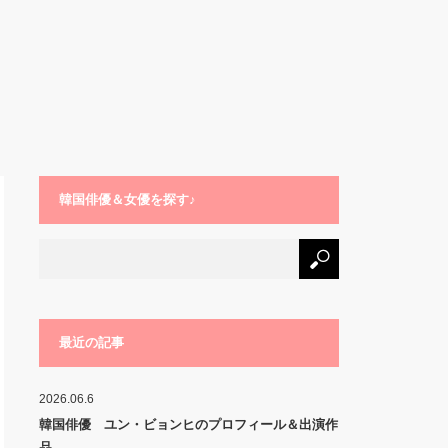
韓国俳優＆女優を探す♪
最近の記事
2026.06.6
韓国俳優 ユン・ビョンヒのプロフィール＆出演作
品