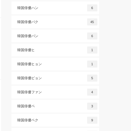
韓国俳優ハン
6
韓国俳優パク
45
韓国俳優パン
6
韓国俳優ヒ
1
韓国俳優ヒョン
1
韓国俳優ピョン
5
韓国俳優ファン
4
韓国俳優ペ
3
韓国俳優ペク
9