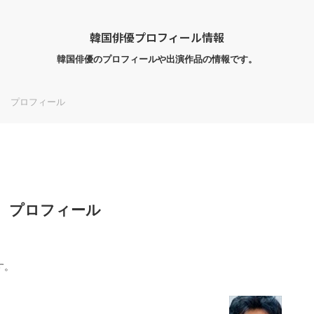
韓国俳優プロフィール情報
韓国俳優のプロフィールや出演作品の情報です。
ク プロフィール
 プロフィール
す。