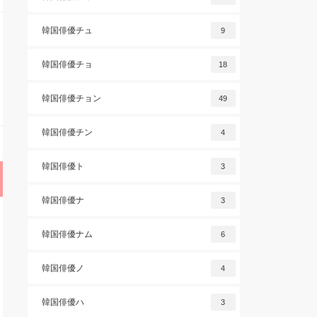
韓国俳優チュ
9
韓国俳優チョ
18
韓国俳優チョン
49
韓国俳優チン
4
韓国俳優ト
3
韓国俳優ナ
3
韓国俳優ナム
6
韓国俳優ノ
4
韓国俳優ハ
3