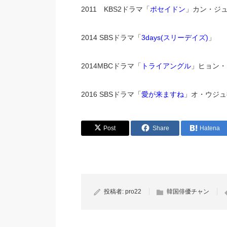
2011 KBS2ドラマ「
ポセイドン
」カン・ジ
2014 SBSドラマ「
3days(スリーデイズ)
」
2014MBCドラマ「
トライアングル
」ヒョン・
2016 SBSドラマ「
愛が来ますね
」オ・ウジュ
Post
Share
Hatena
投稿者:
pro22
韓国俳優チャン