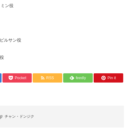
ュミン役
ピルサン役
役
Pocket
RSS
feedly
Pin it
チャン・ドンジク