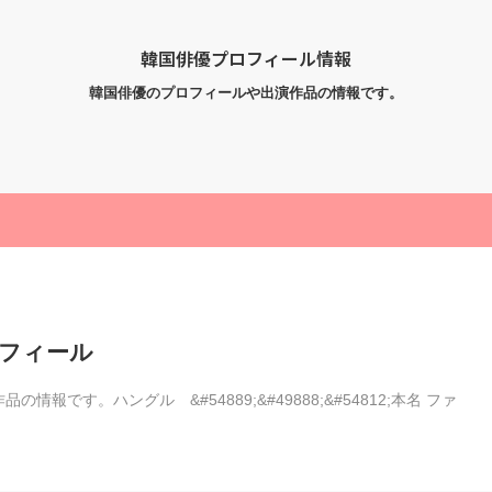
韓国俳優プロフィール情報
韓国俳優のプロフィールや出演作品の情報です。
フィール
です。ハングル &#54889;&#49888;&#54812;本名 ファ