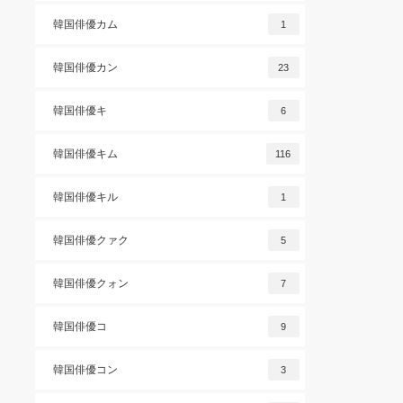
韓国俳優カム
1
韓国俳優カン
23
韓国俳優キ
6
韓国俳優キム
116
韓国俳優キル
1
韓国俳優クァク
5
韓国俳優クォン
7
韓国俳優コ
9
韓国俳優コン
3