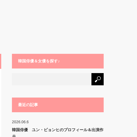
韓国俳優＆女優を探す♪
最近の記事
2026.06.6
韓国俳優 ユン・ビョンヒのプロフィール＆出演作
品