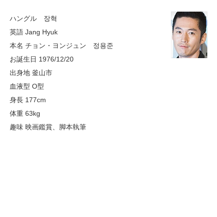
ハングル 장혁
英語 Jang Hyuk
本名 チョン・ヨンジュン 정용준
お誕生日 1976/12/20
出身地 釜山市
血液型 O型
身長 177cm
体重 63kg
趣味 映画鑑賞、脚本執筆