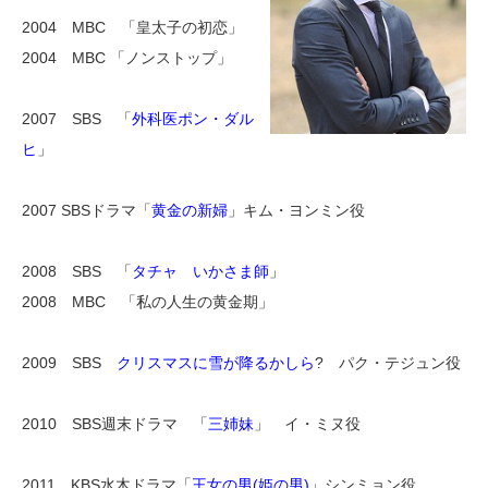
2004 MBC 「皇太子の初恋」
2004 MBC 「ノンストップ」
2007 SBS 「
外科医ポン・ダル
ヒ
」
2007 SBSドラマ「
黄金の新婦
」キム・ヨンミン役
2008 SBS 「
タチャ いかさま師
」
2008 MBC 「私の人生の黄金期」
2009 SBS
クリスマスに雪が降るかしら
? パク・テジュン役
2010 SBS週末ドラマ 「
三姉妹
」 イ・ミヌ役
2011 KBS水木ドラマ「
王女の男(姫の男)
」シンミョン役