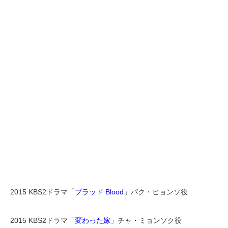
2015 KBS2ドラマ「
ブラッド Blood
」パク・ヒョンソ役
2015 KBS2ドラマ「
変わった嫁
」チャ・ミョンソク役