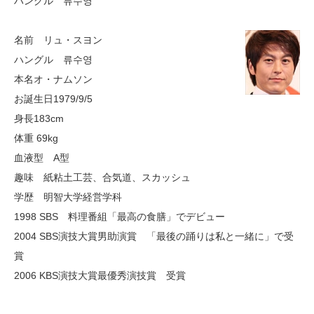
ハングル 류수영
名前 リュ・スヨン
ハングル 류수영
本名オ・ナムソン
お誕生日1979/9/5
身長183cm
体重 69kg
血液型 A型
趣味 紙粘土工芸、合気道、スカッシュ
学歴 明智大学経営学科
1998 SBS 料理番組「最高の食膳」でデビュー
2004 SBS演技大賞男助演賞 「最後の踊りは私と一緒に」で受
賞
2006 KBS演技大賞最優秀演技賞 受賞