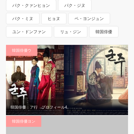
パク・クァンヒョン
パク・ジヌ
パク・ミヌ
ヒョヌ
ペ・ヨンジュン
ユン・ドンファン
リュ・ジン
韓国俳優
韓国俳優ウ
韓国俳優 ア行 プロフィール4
韓国俳優ヨン